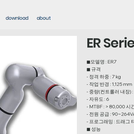
download
about
ER Seri
◼모델명 : ER7
◼ 규격
- 정격 하중 : 7 kg
- 작업 반경 : 1,125 mm
- 중량(컨트롤러 내장) : 
- 자유도 : 6
- MTBF : > 80,000 시
- 전원 공급 : 90~264V
- 프로그래밍 : 드래그
◼ 성능