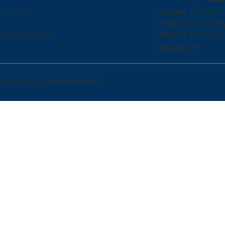
대표전화 : 070-7570
차 210호
이메일 :
pmaster@
운영시간 : 9시~18시 
1
1-성남중원-018
>
상담 신청
 YSM Tech.,Ltd. All Rights Reserved.