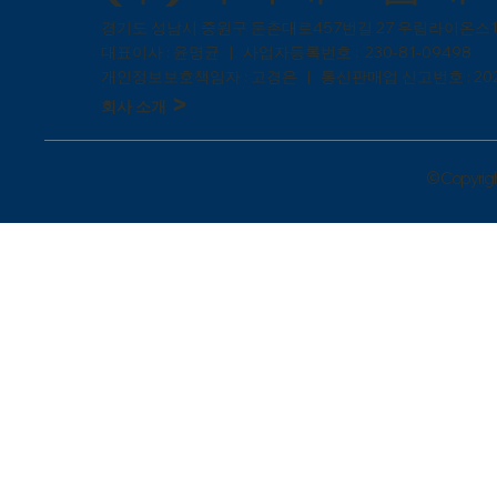
​경기도 성남시 중원구 둔촌대로457번길 27 우림라이온스1
대표이사 : 윤명균 | 사업자등록번호 : 230-81-09498
개인정보보호책임자 : 고경은 | 통신판매업 신고번호 : 202
>
회사 소개
© Copyright