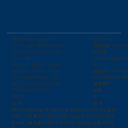
​고객 센터
(주)와이에스엠테크
대표전화 : 070-757
​경기도 성남시 중원구 둔촌대
이메일 :
로457번길 27 우림라이온스
pmaster@ysmte
1차 210호
m
대표이사 : 윤명균 | 사업자
운영시간 : 9시~18시
등록번호 : 230-81-09498
~13시 점심시간 / 토
개인정보보호책임자 : 고경
휴일 휴무)
은 | 통신판매업 신고번호 :
상담
1
2021-성남중원-018
신
회사 소
>
>
청
개
와이에스엠테크는 무차별적으로 보내지는 타사의 메일을 차
단하기 위해 웹 사이트에 게시된 이메일 주소가 전자우편 수
집 프로그램 등을 이용하여 무단으로 수집하는 것을 거부하