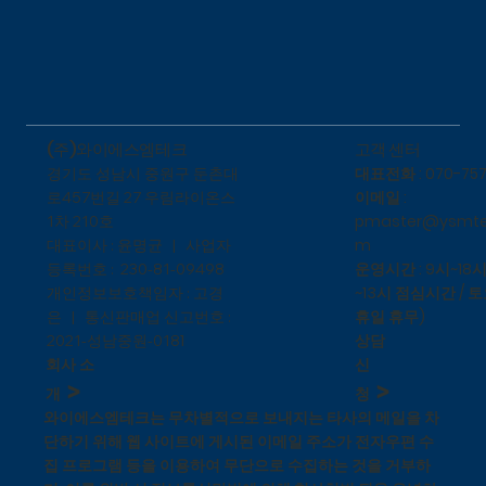
​고객 센터
(주)와이에스엠테크
대표전화 : 070-757
​경기도 성남시 중원구 둔촌대
이메일 :
로457번길 27 우림라이온스
pmaster@ysmte
1차 210호
m
대표이사 : 윤명균 | 사업자
운영시간 : 9시~18시
등록번호 : 230-81-09498
~13시 점심시간 / 토
개인정보보호책임자 : 고경
휴일 휴무)
은 | 통신판매업 신고번호 :
상담
1
2021-성남중원-018
신
회사 소
>
>
청
개
와이에스엠테크는 무차별적으로 보내지는 타사의 메일을 차
단하기 위해 웹 사이트에 게시된 이메일 주소가 전자우편 수
집 프로그램 등을 이용하여 무단으로 수집하는 것을 거부하