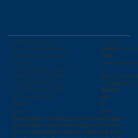
​고객 센터
(주)와이에스엠테크
대표전화 : 070-757
​경기도 성남시 중원구 둔촌대
이메일 :
로457번길 27 우림라이온스
pmaster@ysmte
1차 210호
m
대표이사 : 윤명균 | 사업자
운영시간 : 9시~18시
등록번호 : 230-81-09498
~13시 점심시간 / 토
개인정보보호책임자 : 고경
휴일 휴무)
은 | 통신판매업 신고번호 :
상담
1
2021-성남중원-018
신
회사 소
>
>
청
개
와이에스엠테크는 무차별적으로 보내지는 타사의 메일을 차
단하기 위해 웹 사이트에 게시된 이메일 주소가 전자우편 수
집 프로그램 등을 이용하여 무단으로 수집하는 것을 거부하