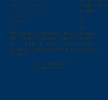
운영시간 : 9시~18시
등록번호 : 230-81-09498
~13시 점심시간 / 토
개인정보보호책임자 : 고경
휴일 휴무)
은 | 통신판매업 신고번호 :
상담
1
2021-성남중원-018
신
회사 소
>
>
청
개
와이에스엠테크는 무차별적으로 보내지는 타사의 메일을 차
단하기 위해 웹 사이트에 게시된 이메일 주소가 전자우편 수
집 프로그램 등을 이용하여 무단으로 수집하는 것을 거부하
며, 이를 위반 시 정보통신망법에 의해 형사처벌 됨을 유념하
시기 바랍니다.
© Copyright YSM Tech.,Ltd.
All Rights Reserved.