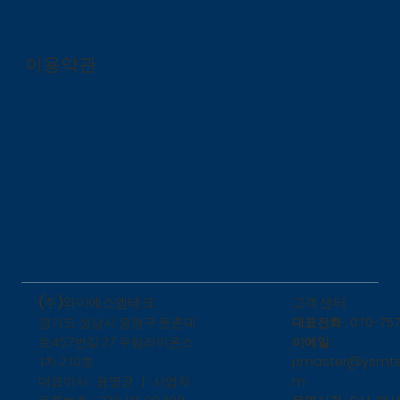
이용약관
​고객 센터
(주)와이에스엠테크
대표전화 : 070-757
​경기도 성남시 중원구 둔촌대
이메일 :
로457번길 27 우림라이온스
pmaster@ysmte
1차 210호
m
대표이사 : 윤명균 | 사업자