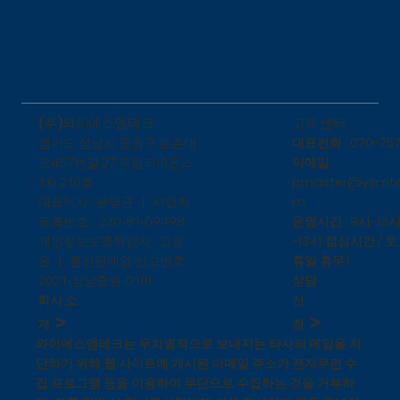
​고객 센터
(주)와이에스엠테크
대표전화 : 070-757
​경기도 성남시 중원구 둔촌대
이메일 :
로457번길 27 우림라이온스
pmaster@ysmte
1차 210호
m
대표이사 : 윤명균 | 사업자
운영시간 : 9시~18시
등록번호 : 230-81-09498
~13시 점심시간 / 토
개인정보보호책임자 : 고경
휴일 휴무)
은 | 통신판매업 신고번호 :
상담
1
2021-성남중원-018
신
회사 소
>
>
청
개
와이에스엠테크는 무차별적으로 보내지는 타사의 메일을 차
단하기 위해 웹 사이트에 게시된 이메일 주소가 전자우편 수
집 프로그램 등을 이용하여 무단으로 수집하는 것을 거부하