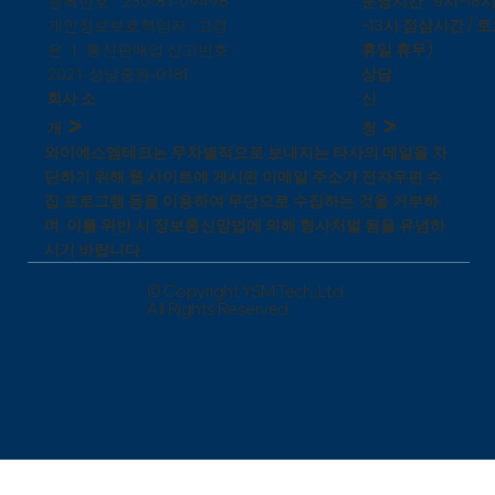
운영시간 : 9시~18시
등록번호 : 230-81-09498
~13시 점심시간 / 토
개인정보보호책임자 : 고경
휴일 휴무)
은 | 통신판매업 신고번호 :
상담
1
2021-성남중원-018
신
회사 소
>
>
청
개
와이에스엠테크는 무차별적으로 보내지는 타사의 메일을 차
단하기 위해 웹 사이트에 게시된 이메일 주소가 전자우편 수
집 프로그램 등을 이용하여 무단으로 수집하는 것을 거부하
며, 이를 위반 시 정보통신망법에 의해 형사처벌 됨을 유념하
시기 바랍니다.
© Copyright YSM Tech.,Ltd.
All Rights Reserved.