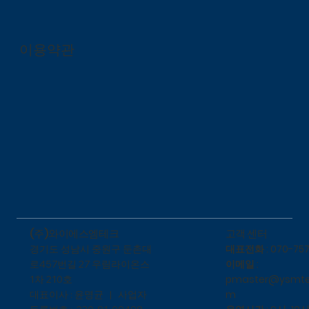
이용약관
​고객 센터
(주)와이에스엠테크
대표전화 : 070-757
​경기도 성남시 중원구 둔촌대
이메일 :
로457번길 27 우림라이온스
pmaster@ysmte
1차 210호
m
대표이사 : 윤명균 | 사업자