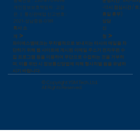
운영시간 : 9시~18시
등록번호 : 230-81-09498
~13시 점심시간 / 토
개인정보보호책임자 : 고경
휴일 휴무)
은 | 통신판매업 신고번호 :
상담
1
2021-성남중원-018
신
회사 소
>
>
청
개
와이에스엠테크는 무차별적으로 보내지는 타사의 메일을 차
단하기 위해 웹 사이트에 게시된 이메일 주소가 전자우편 수
집 프로그램 등을 이용하여 무단으로 수집하는 것을 거부하
며, 이를 위반 시 정보통신망법에 의해 형사처벌 됨을 유념하
시기 바랍니다.
© Copyright YSM Tech.,Ltd.
All Rights Reserved.