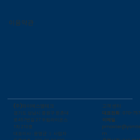
이용약관
​고객 센터
(주)와이에스엠테크
대표전화 : 070-757
​경기도 성남시 중원구 둔촌대
이메일 :
로457번길 27 우림라이온스
pmaster@ysmte
1차 210호
m
대표이사 : 윤명균 | 사업자