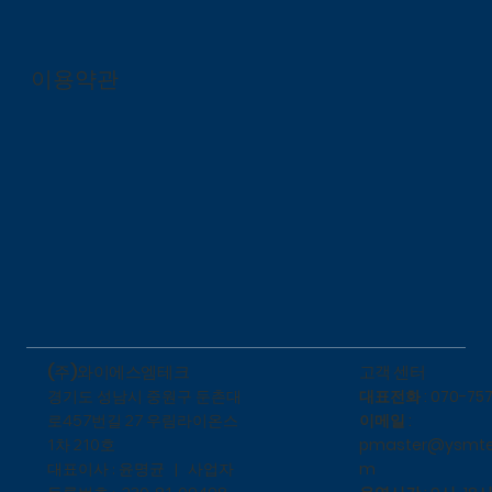
이용약관
​고객 센터
(주)와이에스엠테크
대표전화 : 070-757
​경기도 성남시 중원구 둔촌대
이메일 :
로457번길 27 우림라이온스
pmaster@ysmte
1차 210호
m
대표이사 : 윤명균 | 사업자