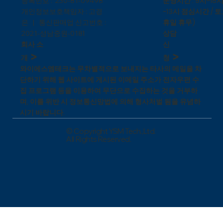
운영시간 : 9시~18시
등록번호 : 230-81-09498
~13시 점심시간 / 토
개인정보보호책임자 : 고경
휴일 휴무)
은 | 통신판매업 신고번호 :
상담
1
2021-성남중원-018
신
회사 소
>
>
청
개
와이에스엠테크는 무차별적으로 보내지는 타사의 메일을 차
단하기 위해 웹 사이트에 게시된 이메일 주소가 전자우편 수
집 프로그램 등을 이용하여 무단으로 수집하는 것을 거부하
며, 이를 위반 시 정보통신망법에 의해 형사처벌 됨을 유념하
시기 바랍니다.
© Copyright YSM Tech.,Ltd.
All Rights Reserved.