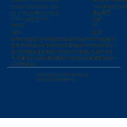
운영시간 : 9시~18시
등록번호 : 230-81-09498
~13시 점심시간 / 토
개인정보보호책임자 : 고경
휴일 휴무)
은 | 통신판매업 신고번호 :
상담
1
2021-성남중원-018
신
회사 소
>
>
청
개
와이에스엠테크는 무차별적으로 보내지는 타사의 메일을 차
단하기 위해 웹 사이트에 게시된 이메일 주소가 전자우편 수
집 프로그램 등을 이용하여 무단으로 수집하는 것을 거부하
며, 이를 위반 시 정보통신망법에 의해 형사처벌 됨을 유념하
시기 바랍니다.
© Copyright YSM Tech.,Ltd.
All Rights Reserved.