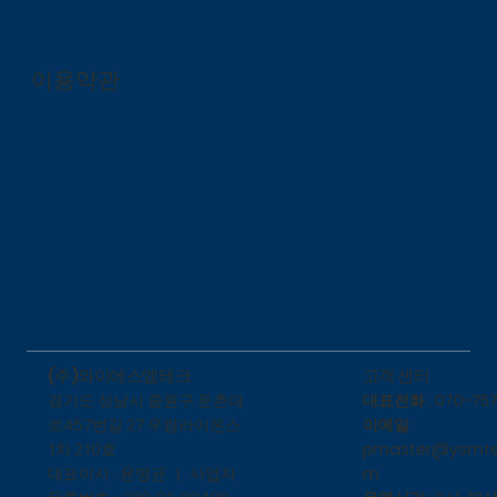
이용약관
​고객 센터
(주)와이에스엠테크
대표전화 : 070-757
​경기도 성남시 중원구 둔촌대
이메일 :
로457번길 27 우림라이온스
pmaster@ysmte
1차 210호
m
대표이사 : 윤명균 | 사업자