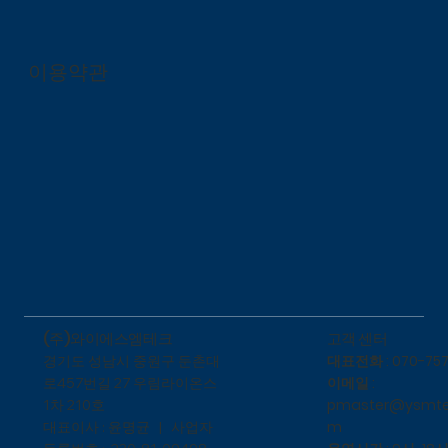
이용약관
​고객 센터
(주)와이에스엠테크
대표전화 : 070-757
​경기도 성남시 중원구 둔촌대
이메일 :
로457번길 27 우림라이온스
pmaster@ysmte
1차 210호
m
대표이사 : 윤명균 | 사업자