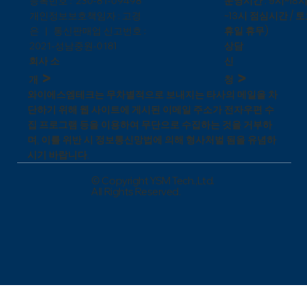
운영시간 : 9시~18시
등록번호 : 230-81-09498
~13시 점심시간 / 토
개인정보보호책임자 : 고경
휴일 휴무)
은 | 통신판매업 신고번호 :
상담
1
2021-성남중원-018
신
회사 소
>
>
청
개
와이에스엠테크는 무차별적으로 보내지는 타사의 메일을 차
단하기 위해 웹 사이트에 게시된 이메일 주소가 전자우편 수
집 프로그램 등을 이용하여 무단으로 수집하는 것을 거부하
며, 이를 위반 시 정보통신망법에 의해 형사처벌 됨을 유념하
시기 바랍니다.
© Copyright YSM Tech.,Ltd.
All Rights Reserved.