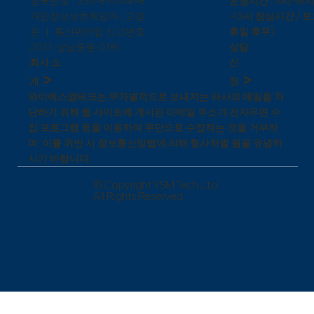
운영시간 : 9시~18시
등록번호 : 230-81-09498
~13시 점심시간 / 토
개인정보보호책임자 : 고경
휴일 휴무)
은 | 통신판매업 신고번호 :
상담
1
2021-성남중원-018
신
회사 소
>
>
청
개
와이에스엠테크는 무차별적으로 보내지는 타사의 메일을 차
단하기 위해 웹 사이트에 게시된 이메일 주소가 전자우편 수
집 프로그램 등을 이용하여 무단으로 수집하는 것을 거부하
며, 이를 위반 시 정보통신망법에 의해 형사처벌 됨을 유념하
시기 바랍니다.
© Copyright YSM Tech.,Ltd.
All Rights Reserved.