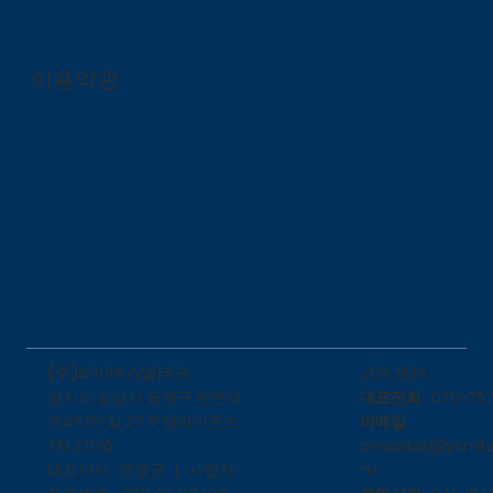
이용약관
​고객 센터
(주)와이에스엠테크
대표전화 : 070-757
​경기도 성남시 중원구 둔촌대
이메일 :
로457번길 27 우림라이온스
pmaster@ysmte
1차 210호
m
대표이사 : 윤명균 | 사업자