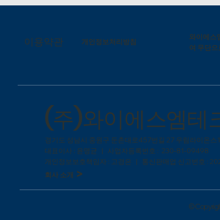
와이에스엠
이용약관
개인정보처리방침
여 무단으
(주)와이에스엠테
​경기도 성남시 중원구 둔촌대로457번길 27 우림라이온스1
대표이사 : 윤명균 | 사업자등록번호 : 230-81-09498
개인정보보호책임자 : 고경은 | 통신판매업 신고번호 : 202
>
회사 소개
© Copyright