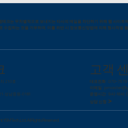
테크는 무차별적으로 보내지는 타사의 메일을 차단하기 위해 웹 사이트에
로 수집하는 것을 거부하며, 이를 위반 시 정보통신망법에 의해 형사처벌 
​고객 
크
대표전화 : 070-7570
차 210호
이메일 :
pmaster@
운영시간 : 9시~18시 
1
1-성남중원-018
>
상담 신청
 YSM Tech.,Ltd. All Rights Reserved.