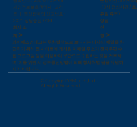
운영시간 : 9시~18시
등록번호 : 230-81-09498
~13시 점심시간 / 토
개인정보보호책임자 : 고경
휴일 휴무)
은 | 통신판매업 신고번호 :
상담
1
2021-성남중원-018
신
회사 소
>
>
청
개
와이에스엠테크는 무차별적으로 보내지는 타사의 메일을 차
단하기 위해 웹 사이트에 게시된 이메일 주소가 전자우편 수
집 프로그램 등을 이용하여 무단으로 수집하는 것을 거부하
며, 이를 위반 시 정보통신망법에 의해 형사처벌 됨을 유념하
시기 바랍니다.
© Copyright YSM Tech.,Ltd.
All Rights Reserved.