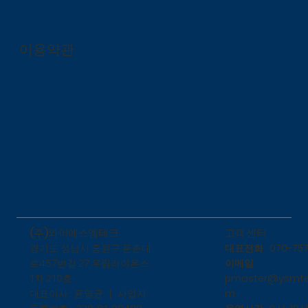
이용약관
​고객 센터
(주)와이에스엠테크
대표전화 : 070-757
​경기도 성남시 중원구 둔촌대
이메일 :
로457번길 27 우림라이온스
pmaster@ysmte
1차 210호
m
대표이사 : 윤명균 | 사업자