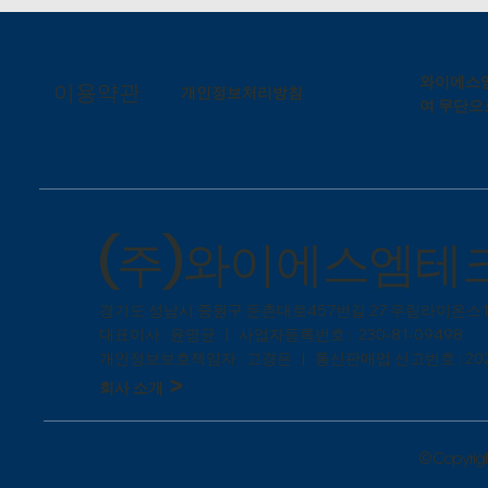
와이에스엠
이용약관
개인정보처리방침
여 무단으
(주)와이에스엠테
​경기도 성남시 중원구 둔촌대로457번길 27 우림라이온스1
대표이사 : 윤명균 | 사업자등록번호 : 230-81-09498
개인정보보호책임자 : 고경은 | 통신판매업 신고번호 : 202
>
회사 소개
© Copyright