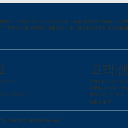
테크는 무차별적으로 보내지는 타사의 메일을 차단하기 위해 웹 사이트에
로 수집하는 것을 거부하며, 이를 위반 시 정보통신망법에 의해 형사처벌 
​고객 
크
대표전화 : 070-7570
차 210호
이메일 :
pmaster@
운영시간 : 9시~18시 
1
1-성남중원-018
>
상담 신청
 YSM Tech.,Ltd. All Rights Reserved.