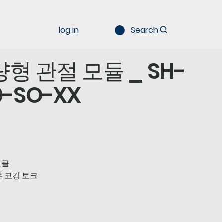
log in
Search
형 관절 모듈 _ SH-
0-SO-XX
이클
은 코깅 토크