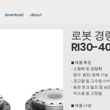
download
about
로봇 경량
RI30-4
◼ 제품 특징
- 소형화 및 경량화
- 방수, 방진, 방폭 기능
- 견고함 및 고수명 사
- 높은 토크 밀도 및 낮
- 저소음 및 고정밀
◼ 제품 사양