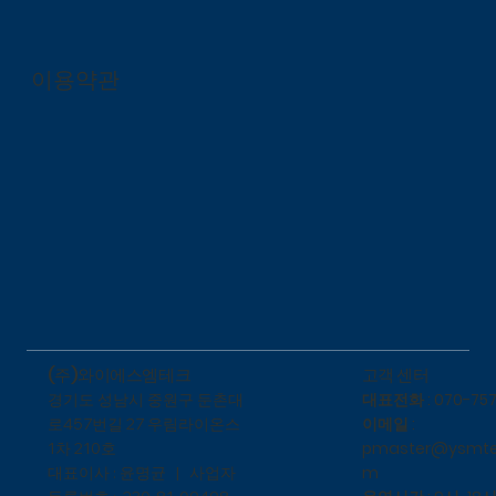
이용약관
​고객 센터
(주)와이에스엠테크
대표전화 : 070-757
​경기도 성남시 중원구 둔촌대
이메일 :
로457번길 27 우림라이온스
pmaster@ysmte
1차 210호
m
대표이사 : 윤명균 | 사업자