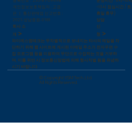
운영시간 : 9시~18시
등록번호 : 230-81-09498
~13시 점심시간 / 토
개인정보보호책임자 : 고경
휴일 휴무)
은 | 통신판매업 신고번호 :
상담
1
2021-성남중원-018
신
회사 소
>
>
청
개
와이에스엠테크는 무차별적으로 보내지는 타사의 메일을 차
단하기 위해 웹 사이트에 게시된 이메일 주소가 전자우편 수
집 프로그램 등을 이용하여 무단으로 수집하는 것을 거부하
며, 이를 위반 시 정보통신망법에 의해 형사처벌 됨을 유념하
시기 바랍니다.
© Copyright YSM Tech.,Ltd.
All Rights Reserved.