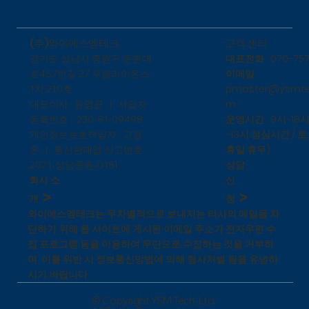
​고객 센터
(주)와이에스엠테크
대표전화 : 070-757
​경기도 성남시 중원구 둔촌대
이메일 :
로457번길 27 우림라이온스
pmaster@ysmte
1차 210호
m
대표이사 : 윤명균 | 사업자
운영시간 : 9시~18시
등록번호 : 230-81-09498
~13시 점심시간 / 토
개인정보보호책임자 : 고경
휴일 휴무)
은 | 통신판매업 신고번호 :
상담
1
2021-성남중원-018
신
회사 소
>
>
청
개
와이에스엠테크는 무차별적으로 보내지는 타사의 메일을 차
단하기 위해 웹 사이트에 게시된 이메일 주소가 전자우편 수
집 프로그램 등을 이용하여 무단으로 수집하는 것을 거부하
며, 이를 위반 시 정보통신망법에 의해 형사처벌 됨을 유념하
시기 바랍니다.
© Copyright YSM Tech.,Ltd.