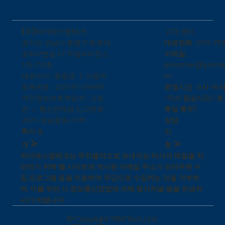
​고객 센터
(주)와이에스엠테크
대표전화 : 070-757
​경기도 성남시 중원구 둔촌대
이메일 :
로457번길 27 우림라이온스
pmaster@ysmte
1차 210호
m
대표이사 : 윤명균 | 사업자
운영시간 : 9시~18시
등록번호 : 230-81-09498
~13시 점심시간 / 토
개인정보보호책임자 : 고경
휴일 휴무)
은 | 통신판매업 신고번호 :
상담
1
2021-성남중원-018
신
회사 소
>
>
청
개
와이에스엠테크는 무차별적으로 보내지는 타사의 메일을 차
단하기 위해 웹 사이트에 게시된 이메일 주소가 전자우편 수
집 프로그램 등을 이용하여 무단으로 수집하는 것을 거부하
며, 이를 위반 시 정보통신망법에 의해 형사처벌 됨을 유념하
시기 바랍니다.
© Copyright YSM Tech.,Ltd.